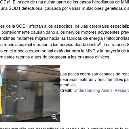
4
SOD)
. El origen de una quinta parte de los casos hereditarios de M
 una SOD1 defectuosa, causada por varias mutaciones genéticas dist
s de la SOD1 afectan a los astrocitos, células cerebrales especiali
e posteriormente causan daño a los nervios motores adyacentes pre
 enzimas mutantes migran hacia las fabricas de energia (mitocondrias
6
la médula espinal y matan a los nervios desde dentro
. Los ratones
do en el modelo experimental estándar para la MND y la mayoría de t
n estos ratones antes de progresar a los ensayos clínicos.
Los peces cebra son capaces de reg
neuronas motoras y resultan útiles pa
genético.
Credit:
Understanding Animal Resear
adores también han desarrollado un modelo de la enfermedad de la 