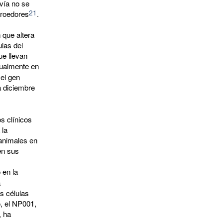
vía no se
21
 roedores
.
que altera
ulas del
ue llevan
tualmente en
el gen
a diciembre
 clínicos
 la
 animales en
en sus
 en la
a
s células
, el NP001,
, ha