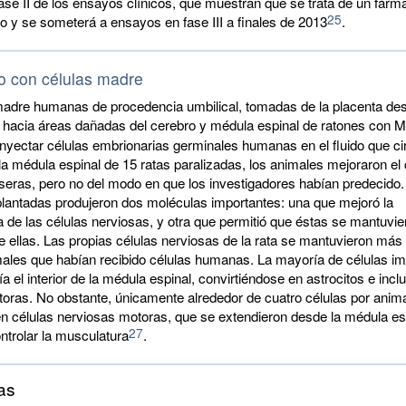
ase II de los ensayos clínicos, que muestran que se trata de un fár
25
do y se someterá a ensayos en fase III a finales de 2013
.
o con células madre
madre humanas de procedencia umbilical, tomadas de la placenta de
n hacia áreas dañadas del cerebro y médula espinal de ratones con
nyectar células embrionarias germinales humanas en el fluido que ci
la médula espinal de 15 ratas paralizadas, los animales mejoraron el 
seras, pero no del modo en que los investigadores habían predecido.
antadas produjeron dos moléculas importantes: una que mejoró la
 de las células nerviosas, y otra que permitió que éstas se mantuvie
e ellas. Las propias células nerviosas de la rata se mantuvieron má
males que habían recibido células humanas. La mayoría de células i
a el interior de la médula espinal, convirtiéndose en astrocitos e incl
oras. No obstante, únicamente alrededor de cuatro células por anima
en células nerviosas motoras, que se extendieron desde la médula es
27
ntrolar la musculatura
.
as