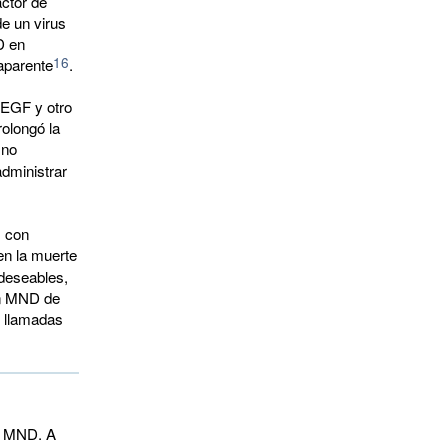
actor de
e un virus
D en
16
aparente
.
VEGF y otro
rolongó la
 no
dministrar
s con
en la muerte
ndeseables,
con MND de
s llamadas
la MND. A