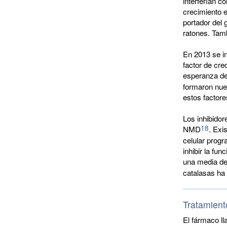
interferían c
crecimiento 
portador del 
ratones. Tam
En 2013 se i
factor de cre
esperanza de
formaron nue
estos factore
Los inhibido
18
NMD
. Exi
celular progr
inhibir la fu
una media de
catalasas ha
Tratamient
El fármaco ll