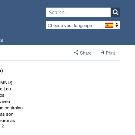
Choose your language
os
Share
Print
a)
 (MND)
de Lou
Dos
viven
ue controlan
sas son
neuronas
1
2
.