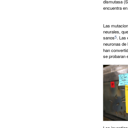
dismutasa (
encuentra en
Las mutacione
neurales, qu
5
sanos
. Las
neuronas de 
han converti
se probaran e
Los investig