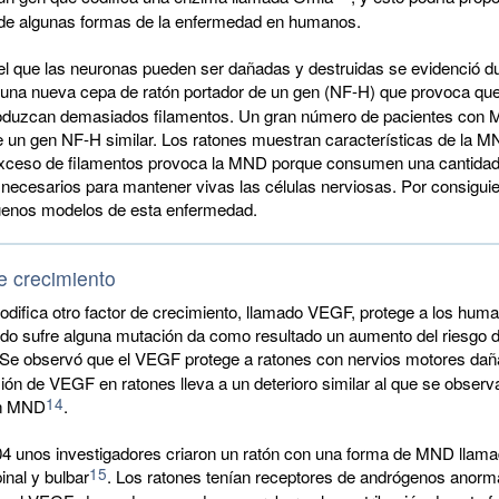
 de algunas formas de la enfermedad en humanos.
l que las neuronas pueden ser dañadas y destruidas se evidenció du
una nueva cepa de ratón portador de un gen (NF-H) que provoca que 
oduzcan demasiados filamentos. Un gran número de pacientes con
e un gen NF-H similar. Los ratones muestran características de la M
exceso de filamentos provoca la MND porque consumen una cantida
 necesarios para mantener vivas las células nerviosas. Por consiguie
enos modelos de esta enfermedad.
e crecimiento
difica otro factor de crecimiento, llamado VEGF, protege a los huma
o sufre alguna mutación da como resultado un aumento del riesgo de
Se observó que el VEGF protege a ratones con nervios motores da
ión de VEGF en ratones lleva a un deterioro similar al que se observ
14
n MND
.
04 unos investigadores criaron un ratón con una forma de MND llamad
15
nal y bulbar
. Los ratones tenían receptores de andrógenos anorm