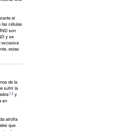
rante el
las células 
 MND son
ND y se
d excesiva
nte, estas
nos de la
 sufrir la
13
ñados
y 
a en
a atrofia
ales que