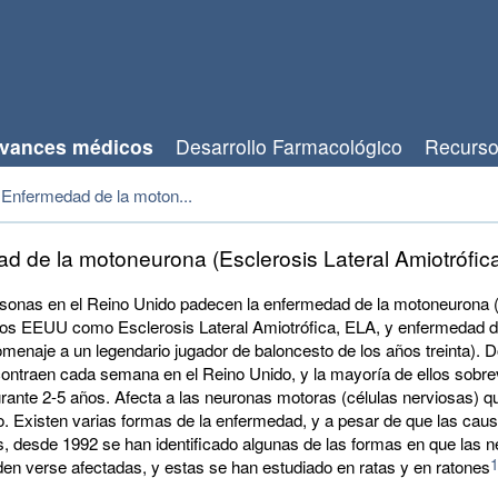
vances médicos
Desarrollo Farmacológico
Recurs
Enfermedad de la moton...
d de la motoneurona (Esclerosis Lateral Amiotrófic
rsonas en el Reino Unido padecen la enfermedad de la motoneurona
los EEUU como Esclerosis Lateral Amiotrófica, ELA, y enfermedad 
menaje a un legendario jugador de baloncesto de los años treinta). 
contraen cada semana en el Reino Unido, y la mayoría de ellos sobre
rante 2-5 años. Afecta a las neuronas motoras (células nerviosas) q
o. Existen varias formas de la enfermedad, y a pesar de que las cau
, desde 1992 se han identificado algunas de las formas en que las 
en verse afectadas, y estas se han estudiado en ratas y en ratones