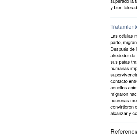
superado la f
y bien tolera
Tratamient
Las células 
parto, migra
Después de i
alrededor de 
sus patas tra
humanas impl
supervivencia
contacto entr
aquellos ani
migraron hací
neuronas mot
convirtieron 
alcanzar y co
Referenci