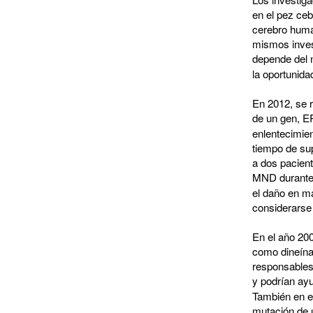
en el pez ceb
cerebro huma
mismos inves
depende del 
la oportunida
En 2012, se 
de un gen, E
enlentecimien
tiempo de su
a dos pacien
MND durante
el daño en m
considerarse 
En el año 20
como dineína
responsables 
y podrían ay
También en e
mutación de 