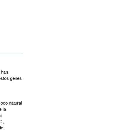
 han
estos genes
odo natural
 la
es
D,
do