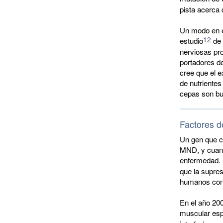
pista acerca
Un modo en e
12
estudio
de 
nerviosas pr
portadores d
cree que el 
de nutrientes
cepas son bu
Factores d
Un gen que co
MND, y cuand
enfermedad. 
que la supres
humanos co
En el año 20
muscular espi