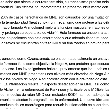
 se sabe que afecta la neurotransmisión, su mecanismo preciso toda
xactitud. Sus efectos neuroprotectores se probaron inicialmente con
l 20% de casos hereditarios de MND son causados por una mutación 
a la termolabilidad (heat schok), un mecanismo que protege a las cél
ármaco llamado Arimoclomol mejora la función muscular en ratones q
22
n y prolonga su esperanza de vida
. Este fármaco se encuentra ac
icos en pacientes con esta enfermedad y que además tienen mutado 
s ensayos se encuentran en fase II/III y su finalización se prevee par
, conocido como Ozanezumab, se encuentra actualmente en ensayos
ste fármaco tiene como objectivo la Nogo-A, una proteína que bloquea
 nerviosa. Los investigadores hallaron previamente que los modelos
humanos con MND presentan unos niveles más elevados de Nogo-A 
que los niveles de Nogo-A se correlacionan con la gravedad de esta
4
. La inflamación resulta un aspecto destacado en la MND, así como
e Alzheimer, la enfermedad de Parkinson y la Esclerosis Múltiple. L
n con modelos de ratón MND con mutación SOD1 ha mostrado que la
nmunitario afectan la progresión de la enfermedad. Un nuevo fármaco
 conducta de los macrófagos para reducir la inflamación en el cerebro