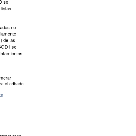
ND se
intas.
zadas no
viamente
) de las
 SOD1 se
ratamientos
enerar
ra el cribado
ch
motoneurona