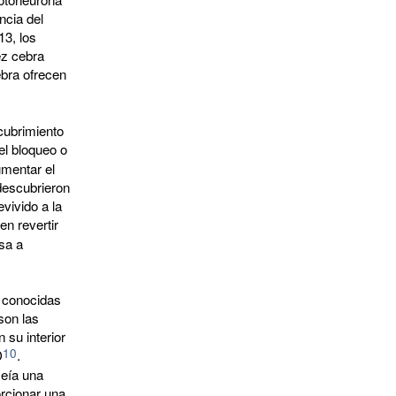
ncia del
13, los
ez cebra
ebra ofrecen
cubrimiento
el bloqueo o
umentar el
descubrieron
ivido a la
n revertir
sa a
s conocidas
son las
 su interior
10
D
.
eía una
orcionar una