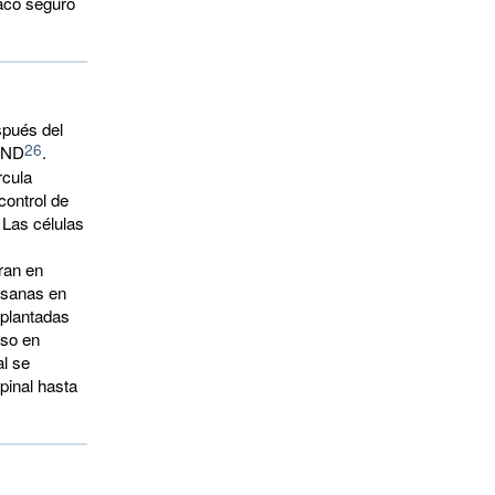
maco seguro
spués del
26
 MND
.
rcula
control de
 Las células
ran en
s sanas en
mplantadas
uso en
l se
pinal hasta