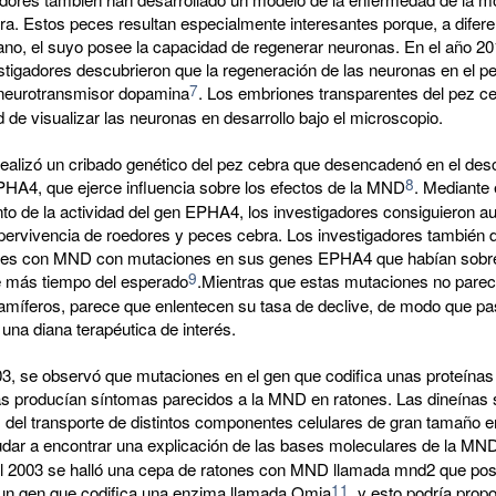
ra. Estos peces resultan especialmente interesantes porque, a difere
no, el suyo posee la capacidad de regenerar neuronas. En el año 20
tigadores descubrieron que la regeneración de las neuronas en el p
7
neurotransmisor dopamina
. Los embriones transparentes del pez c
d de visualizar las neuronas en desarrollo bajo el microscopio.
realizó un cribado genético del pez cebra que desencadenó en el des
8
PHA4, que ejerce influencia sobre los efectos de la MND
. Mediante 
to de la actividad del gen EPHA4, los investigadores consiguieron a
pervivencia de roedores y peces cebra. Los investigadores también 
tes con MND con mutaciones en sus genes EPHA4 que habían sobrev
9
 más tiempo del esperado
.Mientras que estas mutaciones no parece
amíferos, parece que enlentecen su tasa de declive, de modo que pa
una diana terapéutica de interés.
03, se observó que mutaciones en el gen que codifica unas proteína
s producían síntomas parecidos a la MND en ratones. Las dineínas 
del transporte de distintos componentes celulares de gran tamaño en
udar a encontrar una explicación de las bases moleculares de la MN
l 2003 se halló una cepa de ratones con MND llamada mnd2 que pos
11
un gen que codifica una enzima llamada Omia
, y esto podría prop