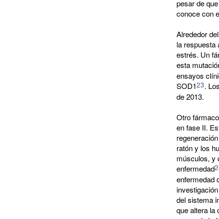
pesar de que
conoce con e
Alrededor de
la respuesta 
estrés. Un f
esta mutació
ensayos clín
23
SOD1
. Lo
de 2013.
Otro fármaco
en fase II. E
regeneración
ratón y los 
músculos, y 
2
enfermedad
enfermedad d
investigació
del sistema i
que altera la