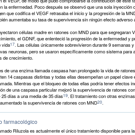
on el VEGF, de modo que pudo comprobarse la contribución de este f
en la enfermedad. Poco después se observó que una sola inyección d
gen que codifica el VEGF retrasaba el inicio y la progresión de la MN
bién aumentaba su tasa de supervivencia sin ningún efecto adverso 
nyectaron células madre en ratones con MND para que segregaran 
cimiento, el GDNF, que enlenteció la progresión de la enfermedad y p
17
 vida
. Las células únicamente sobrevivieron durante 9 semanas y
vas neuronas, pero se usaron específicamente como sistema para a
s de crecimiento.
res de una enzima llamada caspasa han prolongado la vida de ratone
sten 14 caspasas distintas y todas ellas desempeñan un papel clave 
amada. Mientras que el bloqueo de todas ellas podría tener efectos i
nción de una caspasa particular mejoró la supervivencia de ratones 
19
 25 días a una media de 35 días
. El tratamiento con otras enzima
20
 aumentado la supervivencia de ratones con MND
.
o farmacológico
amado Riluzola es actualmente el único tratamiento disponible para 