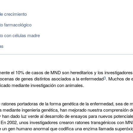
de crecimiento
to farmacológico
to con células madre
as
nte el 10% de casos de MND son hereditarios y los investigadores
3
 docenas de genes distintos asociados a la enfermedad
. Muchos de 
ficado mediante investigación con animales.
 ratones portadoras de la forma genética de la enfermedad, sea de m
a mediante ingenieria genética, han mejorado nuestra comprensión de
 han dado luz verde al desarrollo de ensayos para nuevos potencial
. En 2002, unos investigadores crearon ratones transgénicos con MN
e un gen humano anormal que codifica una enzima llamada superóxi