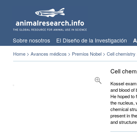
Sobre nosotros
El Diseño de la Investigación
A
Home
>
Avances médicos
>
Premios Nobel
>
Cell chemistry 
Cell chemi
Kossel examin
and blood of 
He hoped to f
the nucleus, 
chemical stru
present in th
and structur