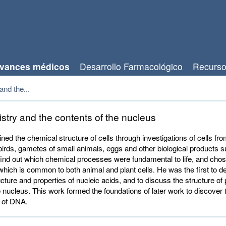
vances médicos
Desarrollo Farmacológico
Recurs
and the...
stry and the contents of the nucleus
ed the chemical structure of cells through investigations of cells fr
birds, gametes of small animals, eggs and other biological products s
ind out which chemical processes were fundamental to life, and chos
which is common to both animal and plant cells. He was the first to d
cture and properties of nucleic acids, and to discuss the structure of 
e nucleus. This work formed the foundations of later work to discover
e of DNA.