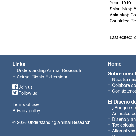
Year:
1910
Scientist(s):
A
Animal(s):
Cob
Countries:
Rei
Last edited:
Home
Links
Understanding Animal Research
Sobre noso
Animal Rights Extremism
Nuestra mis
Colabore co
Join us
Contácteno
Follow us
El Diseño de
Terms of use
¿Por qué se
Privacy policy
Animales de
Diseño y an
© 2026 Understanding Animal Research
Toxicología
Alternativas