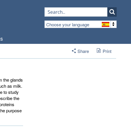
Choose your language
os
Share
Print
om the glands
uch as milk.
e to study
escribe the
proteins
 the purpose