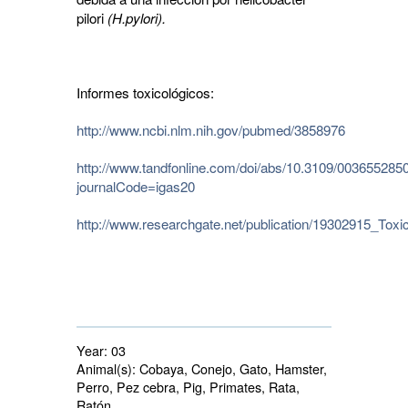
pilori
(H.pylori).
Informes toxicol
ógicos:
http://www.ncbi.nlm.nih.gov/pubmed/3858976
http://www.tandfonline.com/doi/abs/10.3109/00365528
journalCode=igas20
http://www.researchgate.net/publication/19302915_Tox
Year:
03
Animal(s):
Cobaya, Conejo, Gato, Hamster, 
Perro, Pez cebra, Pig, Primates, Rata,
Ratón