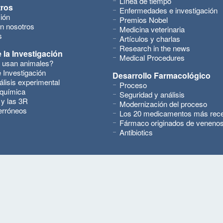
Línea de tiempo
tros
Enfermedades e investigación
ión
Premios Nobel
n nosotros
Medicina veterinaria
s
Artículos y charlas
Research in the news
 la Investigación
Medical Procedures
 usan animales?
 Investigación
Desarrollo Farmacológico
álisis experimental
Proceso
 química
Seguridad y análisis
 y las 3R
Modernización del proceso
erróneos
Los 20 medicamentos más rec
Fármaco originados de veneno
Antibiotics