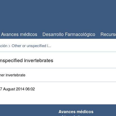
Avances médicos
Desarrollo Farmacológico
Recurs
ación
>
Other or unspecified i...
nspecified invertebrates
er invertebrate 
 27 August 2014 06:02
Avances médicos