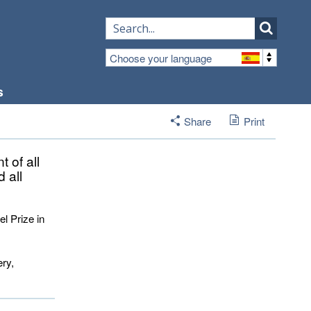
Choose your language
s
Share
Print
 of all
 all
l Prize in
ery,