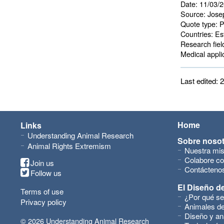
Date:
11/03/
Source:
Jose
Quote type:
P
Countries:
Est
Research fiel
Medical applic
Last edited:
Home
Links
Understanding Animal Research
Sobre noso
Animal Rights Extremism
Nuestra mis
Colabore co
Join us
Contácteno
Follow us
El Diseño de
Terms of use
¿Por qué se
Privacy policy
Animales de
Diseño y an
© 2026 Understanding Animal Research