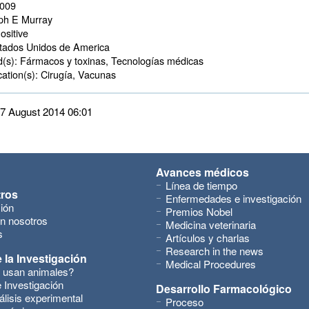
2009
ph E Murray
ositive
ados Unidos de America 
d(s):
Fármacos y toxinas, Tecnologías médicas 
ation(s):
Cirugía, Vacunas 
 27 August 2014 06:01
Avances médicos
Línea de tiempo
tros
Enfermedades e investigación
ión
Premios Nobel
n nosotros
Medicina veterinaria
s
Artículos y charlas
Research in the news
 la Investigación
Medical Procedures
 usan animales?
 Investigación
Desarrollo Farmacológico
álisis experimental
Proceso