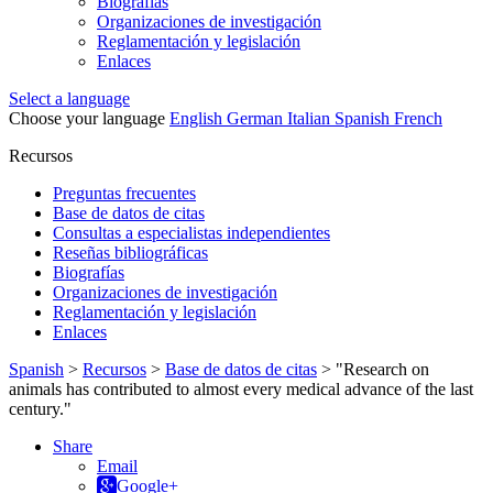
Biografías
Organizaciones de investigación
Reglamentación y legislación
Enlaces
Select a language
Choose your language
English
German
Italian
Spanish
French
Recursos
Preguntas frecuentes
Base de datos de citas
Consultas a especialistas independientes
Reseñas bibliográficas
Biografías
Organizaciones de investigación
Reglamentación y legislación
Enlaces
Spanish
>
Recursos
>
Base de datos de citas
>
"Research on
animals has contributed to almost every medical advance of the last
century."
Share
Email
Google+