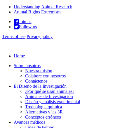
Understanding Animal Research
Animal Rights Extremism
Join us
Follow us
Terms of use
Privacy policy
© 2026 Understanding Animal Research
Home
Sobre nosotros
Nuestra misión
Colabore con nosotros
Contáctenos
El Diseño de la Investigación
¿Por qué se usan animales?
Animales de Investigación
Diseño y análisis experimental
Toxicología química
Alternativas y las 3R
Conceptos erróneos
Avances médicos
Línea de tiempo