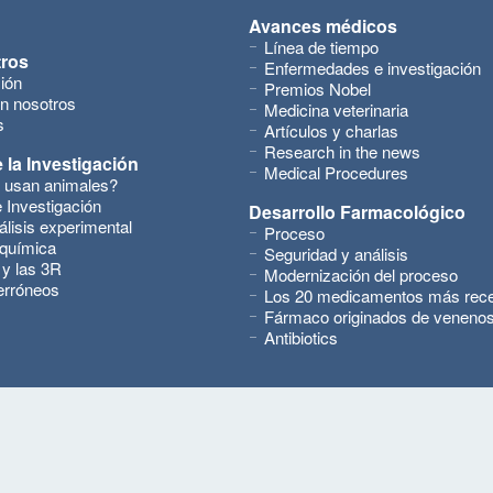
Avances médicos
Línea de tiempo
tros
Enfermedades e investigación
ión
Premios Nobel
n nosotros
Medicina veterinaria
s
Artículos y charlas
Research in the news
 la Investigación
Medical Procedures
 usan animales?
 Investigación
Desarrollo Farmacológico
álisis experimental
Proceso
 química
Seguridad y análisis
 y las 3R
Modernización del proceso
erróneos
Los 20 medicamentos más rec
Fármaco originados de veneno
Antibiotics