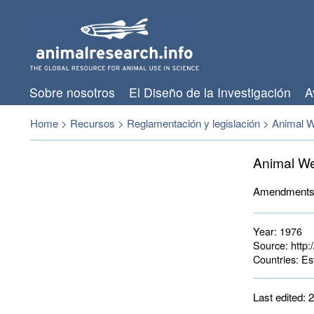
Sobre nosotros
El Diseño de la Investigación
A
Home
>
Recursos
>
Reglamentación y legislación
>
Animal W
Animal W
Amendments t
Year:
1976
Source:
http:
Countries:
Est
Last edited: