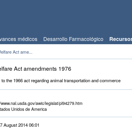
vances médicos
Desarrollo Farmacológico
Recurso
elfare Act ame...
elfare Act amendments 1976
o the 1966 act regarding animal transportation and commerce
//www.nal.usda.gov/awic/legislat/pl94279.htm
ados Unidos de America 
 27 August 2014 06:01