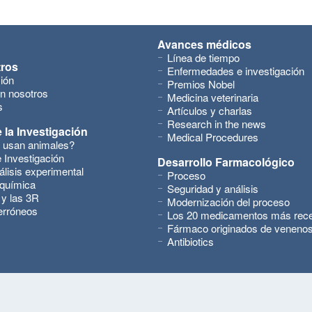
Avances médicos
Línea de tiempo
tros
Enfermedades e investigación
ión
Premios Nobel
n nosotros
Medicina veterinaria
s
Artículos y charlas
Research in the news
 la Investigación
Medical Procedures
 usan animales?
 Investigación
Desarrollo Farmacológico
álisis experimental
Proceso
 química
Seguridad y análisis
 y las 3R
Modernización del proceso
erróneos
Los 20 medicamentos más rec
Fármaco originados de veneno
Antibiotics