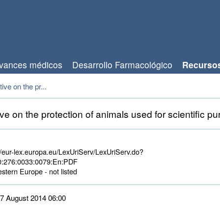
vances médicos
Desarrollo Farmacológico
Recurso
ive on the pr...
ve on the protection of animals used for scientific p
//eur-lex.europa.eu/LexUriServ/LexUriServ.do?
0:276:0033:0079:En:PDF
tern Europe - not listed 
 27 August 2014 06:00