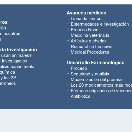
Avances médicos
Línea de tiempo
tros
Enfermedades e investigación
ión
Premios Nobel
n nosotros
Medicina veterinaria
s
Artículos y charlas
Research in the news
 la Investigación
Medical Procedures
 usan animales?
 Investigación
Desarrollo Farmacológico
álisis experimental
Proceso
 química
Seguridad y análisis
 y las 3R
Modernización del proceso
erróneos
Los 20 medicamentos más rec
Fármaco originados de veneno
Antibiotics