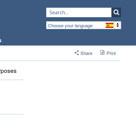
Choose your language
s
Share
Print
urposes