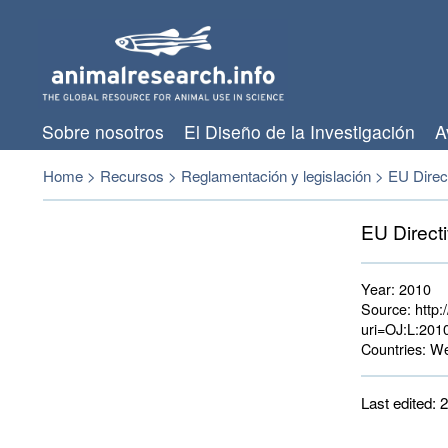
Sobre nosotros
El Diseño de la Investigación
A
Home
>
Recursos
>
Reglamentación y legislación
>
EU Direct
EU Directi
Year:
2010
Source:
http:
uri=OJ:L:201
Countries:
Wes
Last edited: