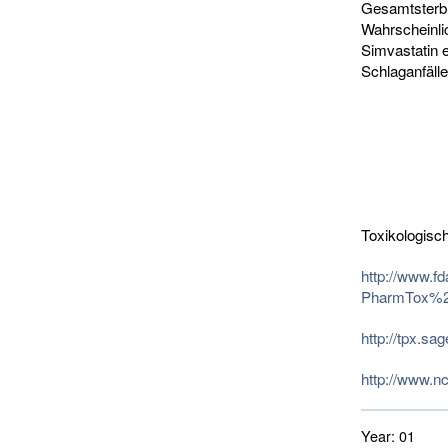
Gesamtsterbl
Wahrscheinli
Simvastatin e
Schlaganfälle
Toxikologisch
http://www.f
PharmTox%2
http://tpx.sa
http://www.n
Year:
01