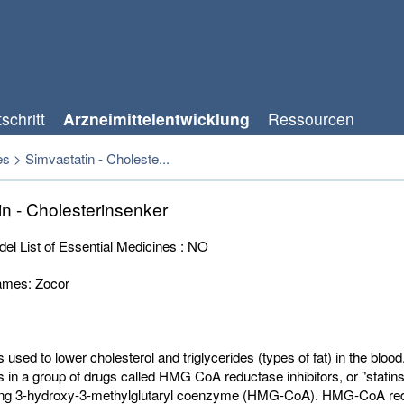
schritt
Arzneimittelentwicklung
Ressourcen
es
>
Simvastatin - Choleste...
in - Cholesterinsenker
 List of Essential Medicines : NO
names: Zocor
 used to lower cholesterol and triglycerides (types of fat) in the blood
s in a group of drugs called HMG CoA reductase inhibitors, or "statins.
iting 3-hydroxy-3-methylglutaryl coenzyme (HMG-CoA). HMG-CoA re