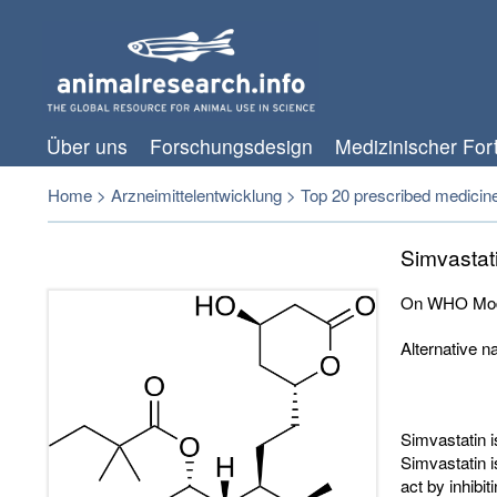
Über uns
Forschungsdesign
Medizinischer Fort
Home
>
Arzneimittelentwicklung
>
Top 20 prescribed medicin
Simvastat
On WHO Model
Alternative 
Simvastatin is
Simvastatin i
act by inhib