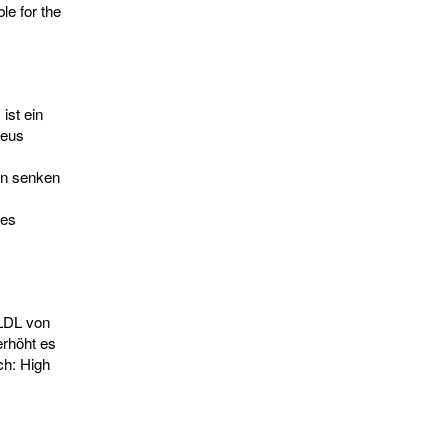
le for the
ist ein
reus
en senken
des
(LDL von
erhöht es
ch: High