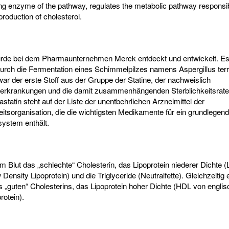
ting enzyme of the pathway, regulates the metabolic pathway responsib
oduction of cholesterol.
rde bei dem Pharmaunternehmen Merck entdeckt und entwickelt. Es 
durch die Fermentation eines Schimmelpilzes namens Aspergillus ter
war der erste Stoff aus der Gruppe der Statine, der nachweislich
ferkrankungen und die damit zusammenhängenden Sterblichkeitsrat
statin steht auf der Liste der unentbehrlichen Arzneimittel der
itsorganisation, die die wichtigsten Medikamente für ein grundlegen
ystem enthält.
im Blut das „schlechte“ Cholesterin, das Lipoprotein niederer Dichte 
 Density Lipoprotein) und die Triglyceride (Neutralfette). Gleichzeitig 
s „guten“ Cholesterins, das Lipoprotein hoher Dichte (HDL von englis
rotein).