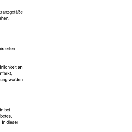
kranzgefäße
ehen.
isierten
lichkeit an
nfarkt,
erung wurden
in bei
abetes,
 In dieser