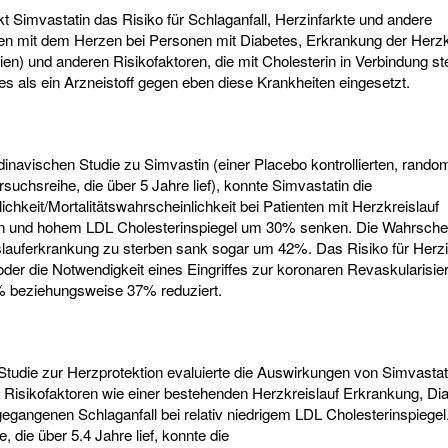
 Simvastatin das Risiko für Schlaganfall, Herzinfarkte und andere
en mit dem Herzen bei Personen mit Diabetes, Erkrankung der Herz
ien) und anderen Risikofaktoren, die mit Cholesterin in Verbindung st
 es als ein Arzneistoff gegen eben diese Krankheiten eingesetzt.
dinavischen Studie zu Simvastin (einer Placebo kontrollierten, random
rsuchsreihe, die über 5 Jahre lief), konnte Simvastatin die
chkeit/Mortalitätswahrscheinlichkeit bei Patienten mit Herzkreislauf
 und hohem LDL Cholesterinspiegel um 30% senken. Die Wahrschein
slauferkrankung zu sterben sank sogar um 42%. Das Risiko für Herzi
oder die Notwendigkeit eines Eingriffes zur koronaren Revaskularisi
 beziehungsweise 37% reduziert.
Studie zur Herzprotektion evaluierte die Auswirkungen von Simvastat
 Risikofaktoren wie einer bestehenden Herzkreislauf Erkrankung, Di
gangenen Schlaganfall bei relativ niedrigem LDL Cholesterinspiegel.
, die über 5.4 Jahre lief, konnte die