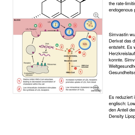
the rate-limi
endogenous pr
Simvastin wu
Derivat das 
entsteht. Es 
Herzkreislau
konnte. Simva
Weltgesundhe
Gesundheitss
Es reduziert 
englisch: Low
den Anteil de
Density Lipop