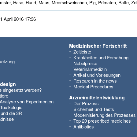
ster, Hase, Hund, Maus, Meerschweinchen, Pig, Primaten, Ratte, Zeb
21 April 2016 17:36
Medizinischer Fortschritt
Zeitleiste
Krankheiten und Forschung
setzung
Nobelpreise
Veterinärmedizin
Artikel und Vorlesungen
Research in the news
design
Medical Procedures
 eingesetzt werden?
iere
Arzneimittelentwicklung
 Analyse von Experimenten
Der Prozess
Toxikologie
Sicherheit und Tests
 und die 3R
Modernisierung des Prozesses
ndnisse
Top 20 prescribed medicines
Antibiotics