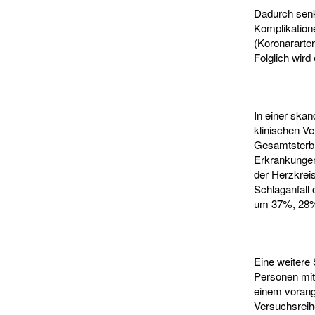
Dadurch senkt
Komplikation
(Koronararter
Folglich wird
In einer skan
klinischen Ve
Gesamtsterbli
Erkrankungen
der Herzkrei
Schlaganfall 
um 37%, 28%
Eine weitere 
Personen mit
einem vorange
Versuchsreihe