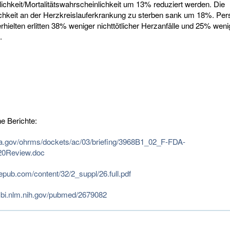
ichkeit/Mortalitätswahrscheinlichkeit um 13% reduziert werden. Die
chkeit an der Herzkreislauferkrankung zu sterben sank um 18%. Per
rhielten erlitten 38% weniger nichttötlicher Herzanfälle und 25% weni
.
e Berichte:
da.gov/ohrms/dockets/ac/03/briefing/3968B1_02_F-FDA-
0Review.doc
gepub.com/content/32/2_suppl/26.full.pdf
cbi.nlm.nih.gov/pubmed/2679082