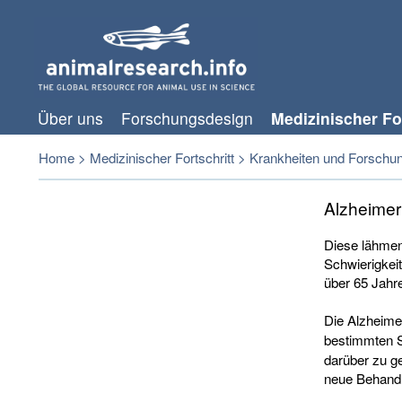
Über uns
Forschungsdesign
Medizinischer For
Home
>
Medizinischer Fortschritt
>
Krankheiten und Forschu
Alzheimer
Diese lähmen
Schwierigkei
über 65 Jahre
Die Alzheimer
bestimmten 
darüber zu g
neue Behand