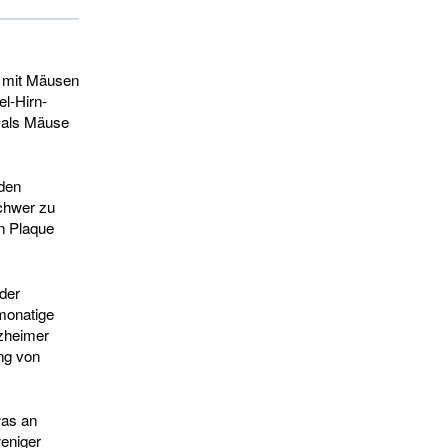
e mit Mäusen
el-Hirn-
 als Mäuse
 den
chwer zu
n Plaque
der
 monatige
zheimer
ng von
was an
eniger