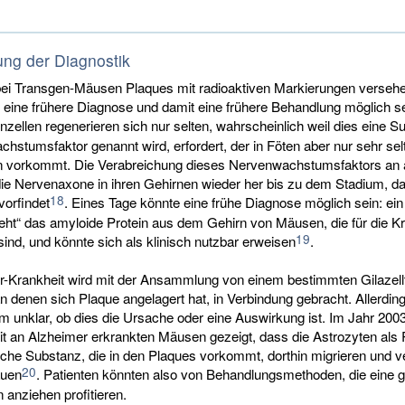
ng der Diagnostik
 bei Transgen-Mäusen Plaques mit radioaktiven Markierungen verseh
s eine frühere Diagnose und damit eine frühere Behandlung möglich s
rnzellen regenerieren sich nur selten, wahrscheinlich weil dies eine S
hstumsfaktor genannt wird, erfordert, der in Föten aber nur sehr sel
vorkommt. Die Verabreichung dieses Nervenwachstumsfaktors an a
 die Nervenaxone in ihren Gehirnen wieder her bis zu dem Stadium, d
18
vorfindet
. Eines Tage könnte eine frühe Diagnose möglich sein: ein 
eht“ das amyloide Protein aus dem Gehirn von Mäusen, die für die Kr
19
 sind, und könnte sich als klinisch nutzbar erweisen
.
r-Krankheit wird mit der Ansammlung von einem bestimmten Gilazell
n denen sich Plaque angelagert hat, in Verbindung gebracht. Allerdin
m unklar, ob dies die Ursache oder eine Auswirkung ist. Im Jahr 2003
t an Alzheimer erkrankten Mäusen gezeigt, dass die Astrozyten als 
che Substanz, die in den Plaques vorkommt, dorthin migrieren und 
20
auen
. Patienten könnten also von Behandlungsmethoden, die eine 
 anziehen profitieren.