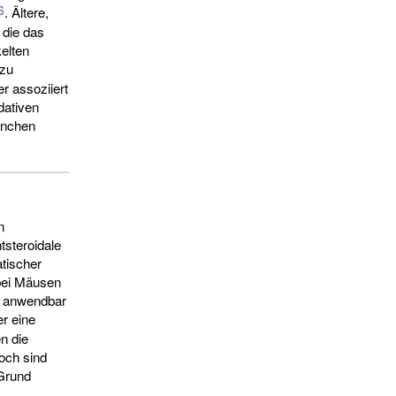
6
. Ältere,
 die das
elten
 zu
 assoziiert
dativen
anchen
n
tsteroidale
tischer
bei Mäusen
n anwendbar
er eine
n die
och sind
Grund