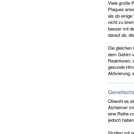
Viele große 
Plaques anset
als ob einige
nicht zu bre
besser mit de
darauf ab, di
Die gleichen
dem Gehirn vo
Reaktionen, 
gesunde Hirn
Aktivierung,
Genetisch
Obwohl es ein
Alzheimer mit
eine Reihe v
jedoch haben
Studien mit 