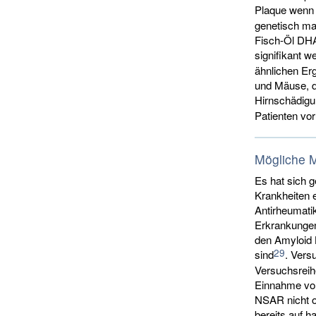
Plaque wenn 
genetisch man
Fisch-Öl DHA
signifikant w
ähnlichen Er
und Mäuse, di
Hirnschädigu
Patienten vor
Mögliche 
Es hat sich 
Krankheiten 
Antirheumati
Erkrankungen
den Amyloid 
29
sind
. Vers
Versuchsreih
Einnahme von
NSAR nicht o
bereits auf 