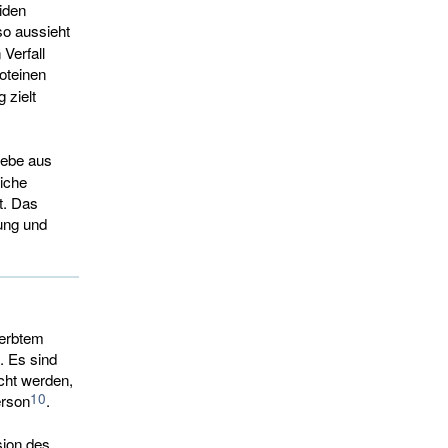
iden
so aussieht
Verfall
roteinen
 zielt
ebe aus
liche
t. Das
ung und
rerbtem
. Es sind
cht werden,
10
erson
.
sion des