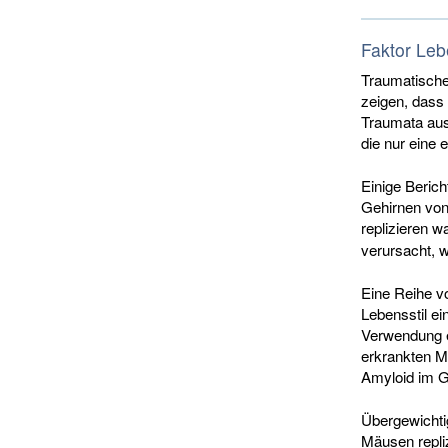
Faktor Leb
Traumatische
zeigen, dass 
Traumata aus
die nur eine 
Einige Beric
Gehirnen von
replizieren w
verursacht, 
Eine Reihe v
Lebensstil ei
Verwendung e
erkrankten M
Amyloid im G
Übergewichti
Mäusen repli