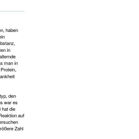
en, haben
ein
ubstanz,
ten in
lternde
as man in
Protein,
ankheit
typ, den
gs war es
 hat die
Reaktion auf
versuchen
größere Zahl