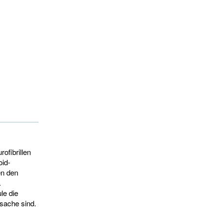
ofibrillen
oid-
en den
.
le die
rsache sind.