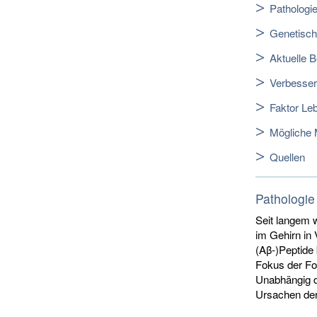
Pathologi
Genetisch
Aktuelle 
Verbesser
Faktor Leb
Mögliche
Quellen
Pathologie
Seit langem 
im Gehirn in
(Aβ-)Peptide
Fokus der Fo
Unabhängig d
Ursachen der 