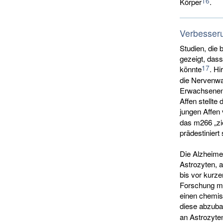
16
Körper
.
Verbesseru
Studien, die
gezeigt, das
17
könnte
. Hi
die Nervenwac
Erwachsenen 
Affen stellte
jungen Affen 
das m266 „zi
prädestiniert
Die Alzheime
Astrozyten, a
bis vor kurze
Forschung mi
einen chemis
diese abzub
an Astrozyten