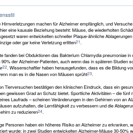
ensstil
 Hirnverletzungen machen für Alzheimer empfänglich, und Versuch
hier eine kausale Beziehung besteht: Mäuse, die wiederholten Schäd
gesetzt waren entwickelten schneller Plaque-ähnliche Ablagerungen
21
einzige oder gar keine Verletzung erlitten
.
hte fanden bei Obduktionen das Bakterium Chlamydia pneumoniae in
 90% der Alzheimer-Patienten, auch wenn das in späteren Studien s
22
ar
. Wissenschaftler haben herausgefunden, dass es die Bildung vo
23
wenn man es in die Nasen von Mäusen sprüht
.
on Tierversuchen bestätigen den klinischen Eindruck, dass ein gesun
nen gewissen Grad an Schutz bietet. Sportliche Aktivitäten – die fünf
ines Laufrads – scheinen Veränderungen in den Gehirnen von an Al
äusen aufzuhalten, die Lernfähigkeit zu verbessern und die Ablageru
24
ehirn zu reduzieren
.
ge Personen haben ein höheres Risiko an Alzheimer zu erkranken, 
ziert wurde: in zwei Studien entwickelten Alzheimer-Mäuse 30-50% w