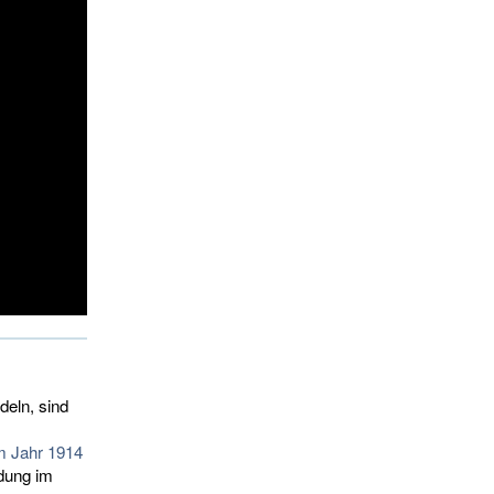
eln, sind
m Jahr 1914
ung im 