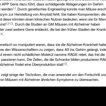
 APP Gens dazu führt, dass schädigende Ablagerungen im Gehirn
11
 werden
.Durch genetisches Engineering konnte man Mäuse ersch
zym zur Herstellung von Amyloid fehlt. Sie haben Komponenten, di
nd diese könnten einen klinischen Nutzen bedeuten, wenn sie für Me
12
13
sind
. Durch die Studien an GM Mäusen mit Alzheimer haben
er zwei weitere Gene entdeckt, die bei den frühen Stadien der Krank
14
.
netisch so manipuliert waren, dass sie die Alzheimer-Krankheit hatte
 es den Wissenschaftlern zu zeigen, dass Aß ins Gehirn gelangt, in
f einem nicht schädlichen Molekül namens RAGE reitet, das frei die 
 passieren kann. Die Zellen, die die Schranke bilden produzieren RA
15
zheimer findet eine Überproduktion statt
.
zeigt einige der Techniken, die man anwendet um den Fortschritt und
von Mäusen mit Alzheimer ähnlichen Symptome zu überwachen.