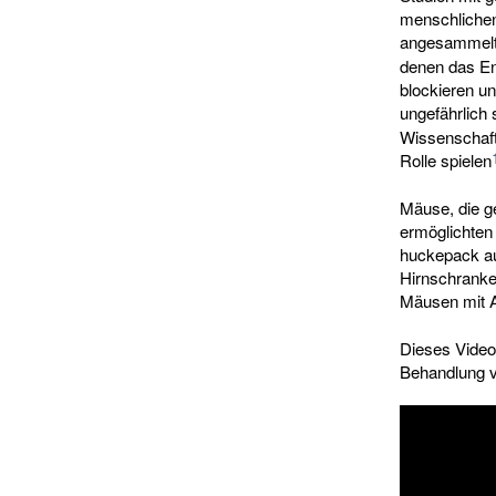
menschlichen
angesammelt
denen das En
blockieren u
ungefährlich 
Wissenschaftl
Rolle spielen
Mäuse, die ge
ermöglichten
huckepack au
Hirnschranke
Mäusen mit Al
Dieses Video 
Behandlung 