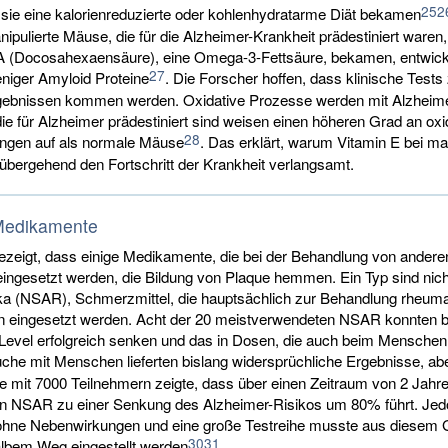
25
2
sie eine kalorienreduzierte oder kohlenhydratarme Diät bekamen
ipulierte Mäuse, die für die Alzheimer-Krankheit prädestiniert waren,
 (Docosahexaensäure), eine Omega-3-Fettsäure, bekamen, entwick
27
eniger Amyloid Proteine
. Die Forscher hoffen, dass klinische Tests
gebnissen kommen werden. Oxidative Prozesse werden mit Alzheimer
e für Alzheimer prädestiniert sind weisen einen höheren Grad an oxi
28
ngen auf als normale Mäuse
. Das erklärt, warum Vitamin E bei m
übergehend den Fortschritt der Krankheit verlangsamt.
Medikamente
gezeigt, dass einige Medikamente, die bei der Behandlung von andere
eingesetzt werden, die Bildung von Plaque hemmen. Ein Typ sind nich
ka (NSAR), Schmerzmittel, die hauptsächlich zur Behandlung rheuma
 eingesetzt werden. Acht der 20 meistverwendeten NSAR konnten 
Level erfolgreich senken und das in Dosen, die auch beim Mensche
uche mit Menschen lieferten bislang widersprüchliche Ergebnisse, ab
e mit 7000 Teilnehmern zeigte, dass über einen Zeitraum von 2 Jahre
 NSAR zu einer Senkung des Alzheimer-Risikos um 80% führt. Jed
hne Nebenwirkungen und eine große Testreihe musste aus diesem 
30
31
halbem Weg eingestellt werden
.