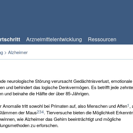
tschritt
Arzneimittelentwicklung
Ressourcen
ng
>
Alzheimer
de neurologische Störung verursacht Gedächtnisverlust, emotionale
ten und behindert das logische Denkvermögen. Es betrifft jede zehnt
n und beinahe die Hälfte der über 85-Jährigen.
1
 Anomalie tritt sowohl bei Primaten auf, also Menschen und Affen
,
2
3
4
Stämmen der Maus
. Tierversuche bieten die Möglichkeit Erkennt
ewinnen, wie Alzheimer das Gehirn beeinträchtigt und mögliche
lungsmethoden zu erforschen.