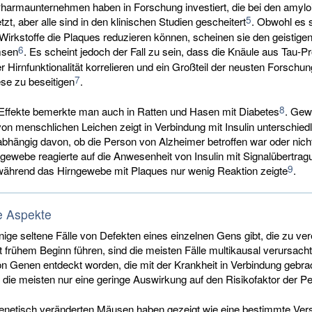
Pharmaunternehmen haben in Forschung investiert, die bei den amylo
5
zt, aber alle sind in den klinischen Studien gescheitert
. Obwohl es 
 Wirkstoffe die Plaques reduzieren können, scheinen sie den geistigen 
6
msen
. Es scheint jedoch der Fall zu sein, dass die Knäule aus Tau-P
r Hirnfunktionalität korrelieren und ein Großteil der neusten Forschung
7
ese zu beseitigen
.
8
 Effekte bemerkte man auch in Ratten und Hasen mit Diabetes
. Gew
n menschlichen Leichen zeigt in Verbindung mit Insulin unterschied
abhängig davon, ob die Person von Alzheimer betroffen war oder nich
gewebe reagierte auf die Anwesenheit von Insulin mit Signalübertrag
9
 während das Hirngewebe mit Plaques nur wenig Reaktion zeigte
.
e Aspekte
ige seltene Fälle von Defekten eines einzelnen Gens gibt, die zu ve
 frühem Beginn führen, sind die meisten Fälle multikausal verursacht
on Genen entdeckt worden, die mit der Krankheit in Verbindung gebra
 die meisten nur eine geringe Auswirkung auf den Risikofaktor der P
genetisch veränderten Mäusen haben gezeigt wie eine bestimmte Ver