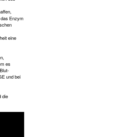
affen,
e das Enzym
nschen
heit eine
n,
dem es
Blut-
GE und bei
 die