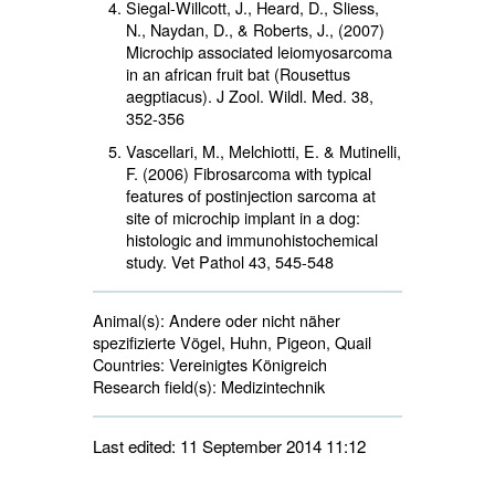
Siegal-Willcott, J., Heard, D., Sliess,
N., Naydan, D., & Roberts, J., (2007)
Microchip associated leiomyosarcoma
in an african fruit bat (Rousettus
aegptiacus). J Zool. Wildl. Med. 38,
352-356
Vascellari, M., Melchiotti, E. & Mutinelli,
F. (2006) Fibrosarcoma with typical
features of postinjection sarcoma at
site of microchip implant in a dog:
histologic and immunohistochemical
study. Vet Pathol 43, 545-548
Animal(s):
Andere oder nicht näher 
spezifizierte Vögel, Huhn, Pigeon, Quail
Countries:
Vereinigtes Königreich 
Research field(s):
Medizintechnik 
Last edited: 11 September 2014 11:12