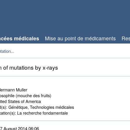
cées médicales
Mise au point de médicaments
Res
ation...
 of mutations by x-rays
ermann Muller
sophile (mouche des fruits) 
ted States of America 
d(s):
Génétique, Technologies médicales 
ation(s):
La recherche fondamentale 
 27 August 2014 06:06