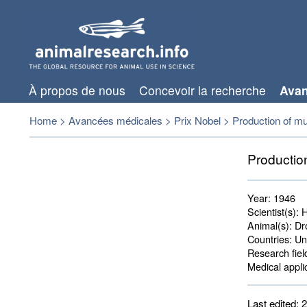
À propos de nous
Concevoir la recherche
Avan
Home
>
Avancées médicales
>
Prix Nobel
>
Production of mut
Production
Year:
1946
Scientist(s):
H
Animal(s):
Dro
Countries:
Uni
Research fiel
Medical applic
Last edited: