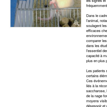
les signes et
fréquemment 
Dans le cadre
l'animal, not
soulagent le
efficaces che
environnemen
comparer les 
dans les étu
l'essentiel 
capacité à ma
plus en plus 
Les patients
certains élém
Ces événemen
liés à la réc
saccharose, l'
de la nage fo
moyens visibl
désespoir et 