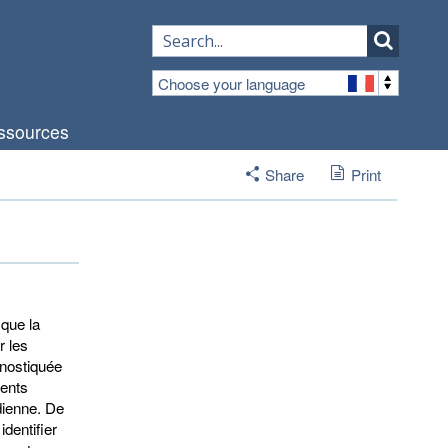
Choose your language
ssources
Share
Print
 que la
r les
gnostiquée
ments
dienne. De
identifier