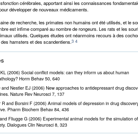
sfonction cérébrales, apportant ainsi les connaissances fondamenta
pour développer de nouveaux médicaments.
ne de recherche, les primates non humains ont été utilisés, et le son
bre est infime comparé au nombre de rongeurs. Les rats et les souri
nimaux utilisés. Quelques études ont néanmoins recours à des cocho
3
4
, des hamsters et des scandentiens.
es
L (2006) Social conflict models: can they inform us about human
athology? Horm Behav
50
, 640
 and Nestler EJ (2006) New approaches to antidepressant drug discov
nes. Nature Rev Neurosci
7
, 137
 R and Borsini F (2006) Animal models of depression in drug discovery:
tive. Pharm Biochem Behav
84
, 436
and Fliugge G (2006) Experimental animal models for the simulation o
ety. Dialogues Clin Neurosci
8
, 323