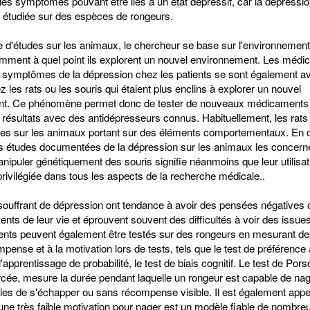
 les symptômes pouvant être liés à un état dépressif, car la dépressio
étudiée sur des espèces de rongeurs.
 d'études sur les animaux, le chercheur se base sur l'environnement
amment à quel point ils explorent un nouvel environnement. Les médi
s symptômes de la dépression chez les patients se sont également a
z les rats ou les souris qui étaient plus enclins à explorer un nouvel
t. Ce phénomène permet donc de tester de nouveaux médicaments 
résultats avec des antidépresseurs connus. Habituellement, les rats s
des sur les animaux portant sur des éléments comportementaux. En o
des études documentées de la dépression sur les animaux les concern
nipuler génétiquement des souris signifie néanmoins que leur utilisat
privilégiée dans tous les aspects de la recherche médicale..
 souffrant de dépression ont tendance à avoir des pensées négatives
ents de leur vie et éprouvent souvent des difficultés à voir des issues
ts peuvent également être testés sur des rongeurs en mesurant de
ompense et à la motivation lors de tests, tels que le test de préférence
apprentissage de probabilité, le test de biais cognitif. Le test de Porso
rcée, mesure la durée pendant laquelle un rongeur est capable de na
es de s'échapper ou sans récompense visible. Il est également appel
une très faible motivation pour nager est un modèle fiable de nombre