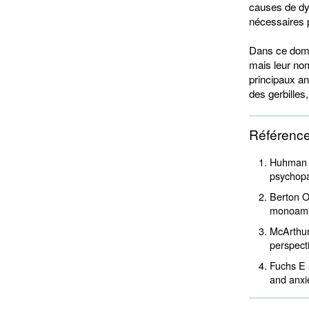
causes de dy
nécessaires 
Dans ce domai
mais leur nom
principaux a
des gerbilles
Référenc
Huhman K
psychop
Berton O
monoami
McArthur
perspec
Fuchs E 
and anxi