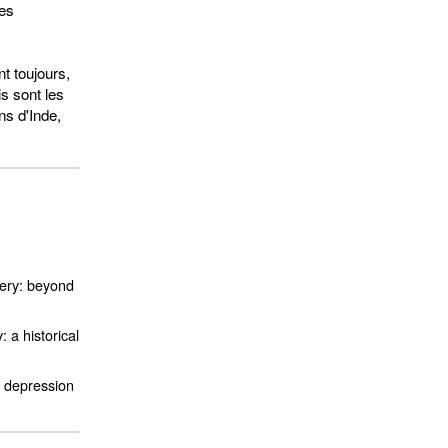
les
t toujours,
s sont les
ns d'Inde,
ery: beyond
 a historical
f depression