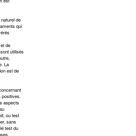
n est
 naturel de
caments qui
vérés
et de
ont utilisés
utre,
e. La
ion est de
 concernant
 positives.
s aspects
 au
lt, ou test
ger, sans
é test du
uses