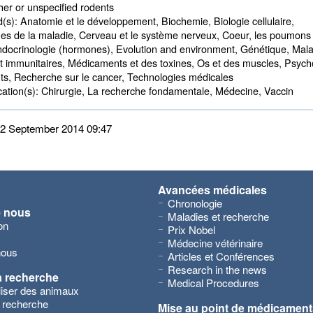
er or unspecified rodents 
d(s):
Anatomie et le développement, Biochemie, Biologie cellulaire, 
ues de la maladie, Cerveau et le système nerveux, Coeur, les poumons 
Endocrinologie (hormones), Evolution and environment, Génétique, Mal
et immunitaires, Médicaments et des toxines, Os et des muscles, Psych
s, Recherche sur le cancer, Technologies médicales
ation(s):
Chirurgie, La recherche fondamentale, Médecine, Vaccin 
 22 September 2014 09:47
Avancées médicales
Chronologie
e nous
Maladies et recherche
on
Prix Nobel
Médecine vétérinaire
nous
Articles et Conférences
Research in the news
a recherche
Medical Procedures
iliser des animaux
 recherche
Mise au point de médicament