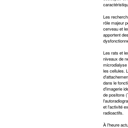
caractéristiq
Les recherche
rôle majeur p
cerveau et l
apportent de
dysfonctionn
Les rats et l
niveaux de ne
microdialyse 
les cellules.
d'attachemen
dans le fonc
d'imagerie id
de positons (
l'autoradiogr
et l'activité
radioactifs.
À l'heure actu