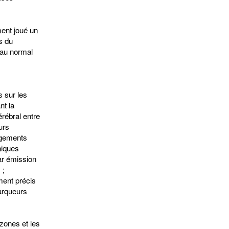
ment joué un
s du
eau normal
s sur les
nt la
érébral entre
urs
ngements
niques
ar émission
 ;
ment précis
marqueurs
 zones et les