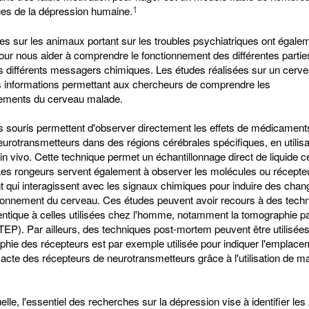
1
ues de la dépression humaine.
s sur les animaux portant sur les troubles psychiatriques ont égale
our nous aider à comprendre le fonctionnement des différentes partie
es différents messagers chimiques. Les études réalisées sur un cerv
s informations permettant aux chercheurs de comprendre les
ements du cerveau malade.
es souris permettent d'observer directement les effets de médicament
urotransmetteurs dans des régions cérébrales spécifiques, en utilisa
in vivo. Cette technique permet un échantillonnage direct de liquide c
 Les rongeurs servent également à observer les molécules ou récepte
t qui interagissent avec les signaux chimiques pour induire des cha
tionnement du cerveau. Ces études peuvent avoir recours à des tech
entique à celles utilisées chez l'homme, notamment la tomographie p
TEP). Par ailleurs, des techniques post-mortem peuvent être utilisées
aphie des récepteurs est par exemple utilisée pour indiquer l'emplace
 exacte des récepteurs de neurotransmetteurs grâce à l'utilisation de 
elle, l'essentiel des recherches sur la dépression vise à identifier les