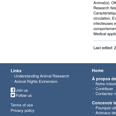
Animal(s):
Oth
Research fiel
Caractéristiq
circulation, 
infectieuses 
comportement
Medical applic
Last edited:
Home
Links
Understanding Animal Research
À propos d
Animal Rights Extremism
Notre missi
Contribuer
Join us
Contactez-
Follow us
Concevoir l
Terms of use
Pourquoi ut
Privacy policy
Animaux de