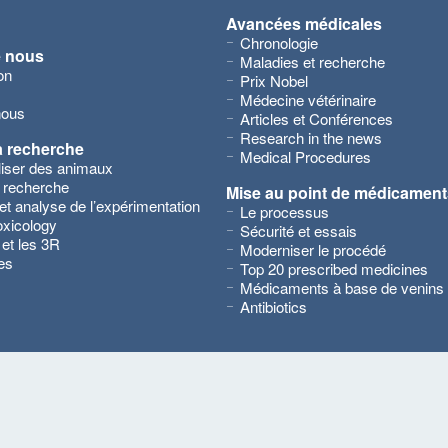
Avancées médicales
Chronologie
e nous
Maladies et recherche
on
Prix Nobel
Médecine vétérinaire
nous
Articles et Conférences
Research in the news
a recherche
Medical Procedures
iliser des animaux
 recherche
Mise au point de médicament
et analyse de l’expérimentation
Le processus
xicology
Sécurité et essais
 et les 3R
Moderniser le procédé
es
Top 20 prescribed medicines
Médicaments à base de venins
Antibiotics