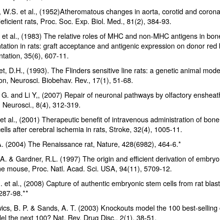
, W.S. et al., (1952)Atheromatous changes in aorta, corotid and coronar
eficient rats, Proc. Soc. Exp. Biol. Med., 81(2), 384-93.
. et al., (1983) The relative roles of MHC and non-MHC antigens in bo
tation in rats: graft acceptance and antigenic expression on donor red 
ntation, 35(6), 607-11.
t, D.H., (1993). The Flinders sensitive line rats: a genetic animal mode
on, Neurosci. Biobehav. Rev., 17(1), 51-68.
G. and Li Y,, (2007) Repair of neuronal pathways by olfactory ensheath
 Neurosci., 8(4), 312-319.
et al., (2001) Therapeutic benefit of intravenous administration of bo
ells after cerebral ischemia in rats, Stroke, 32(4), 1005-11.
A. (2004) The Renaissance rat, Nature, 428(6982), 464-6.*
A. & Gardner, R.L. (1997) The origin and efficient derivation of embry
 the mouse, Proc. Natl. Acad. Sci. USA, 94(11), 5709-12.
 et al., (2008) Capture of authentic embryonic stem cells from rat blast
287-98.**
cs, B. P. & Sands, A. T. (2003) Knockouts model the 100 best-selling d
el the next 100? Nat. Rev. Drug Disc., 2(1), 38-51.