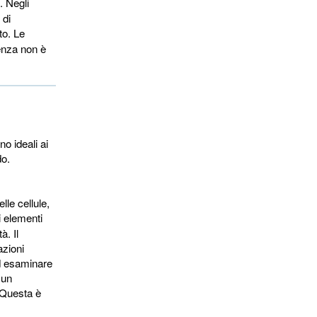
. Negli
 di
to. Le
uenza non è
no ideali ai
do.
le cellule,
i elementi
à. Il
azioni
ed esaminare
 un
 Questa è