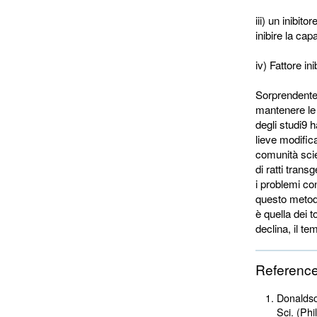
iii) un inibit
inibire la cap
iv) Fattore in
Sorprendente
mantenere le c
degli studi9 
lieve modifica
comunità scie
di ratti trans
i problemi con
questo metodo
è quella dei t
declina, il t
Referenc
Donaldson
Sci. (Phi