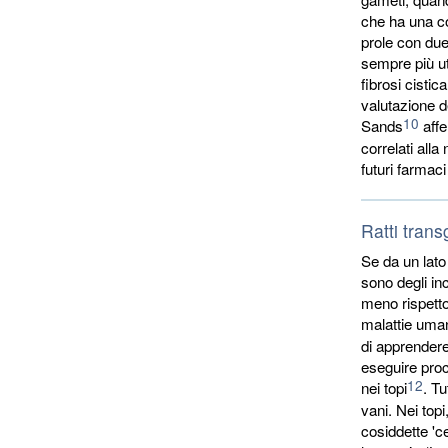
che ha una co
prole con due
sempre più ut
fibrosi cisti
valutazione d
10
Sands
affe
correlati all
futuri farmaci
Ratti trans
Se da un lato
sono degli in
meno rispetto 
malattie uma
di apprendere 
eseguire proce
12
nei topi
. Tu
vani. Nei topi
cosiddette 'c