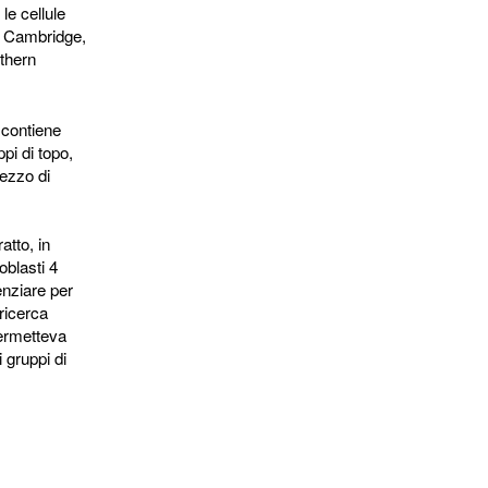
le cellule
di Cambridge,
thern 
, contiene
ppi di topo,
mezzo di
atto, in
oblasti 4
enziare per
ricerca
permetteva
gruppi di 