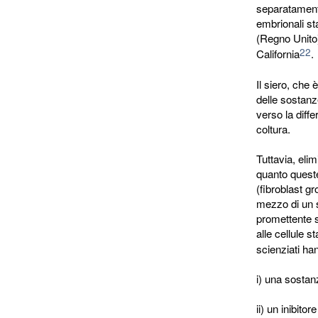
separatamente
embrionali sta
(Regno Unit
22
California
.
Il siero, che 
delle sostanze
verso la diff
coltura.
Tuttavia, elim
quanto queste
(fibroblast g
mezzo di un 
promettente s
alle cellule s
scienziati han
i) una sostanz
ii) un inibit