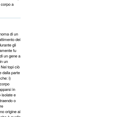
l corpo a
enoma di un
ttimento dei
urante gli
vamente fu
 di un gene a
in un
. Nei topi ciò
e dalla parte
che: i)
l corpo
upparsi in
 isolate e
ttraendo o
re
no origine ai
 che è quella