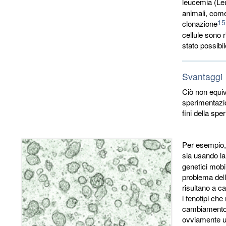
leucemia (Leu
animali, come
15
clonazione
cellule sono 
stato possibi
Svantaggi
Ciò non equiva
sperimentazion
fini della sp
Per esempio, 
sia usando l
genetici mobil
problema dell'
risultano a c
i fenotipi che
cambiamento 
ovviamente u