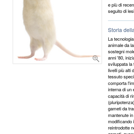
e più di recen
seguito di les
Storia dell
La tecnologia
animale da la
sostegni molec
anni '80, ini
sviluppata la
livelli più al
tessuto speci
comporta l'im
interna di un
capacità di ri
(pluripotenza)
gameti da tra
mantenute in 
modificando i
reintrodotte 
gameti, quand