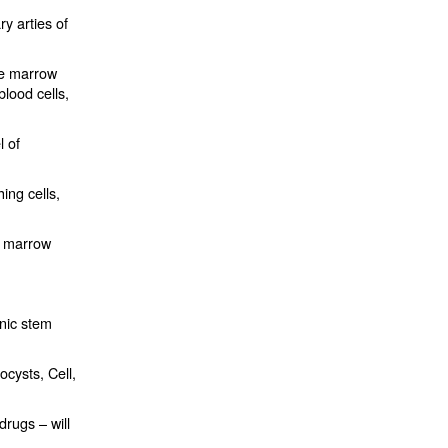
y arties of
ne marrow
blood cells,
l of
ing cells,
ne marrow
onic stem
ocysts, Cell,
rugs – will