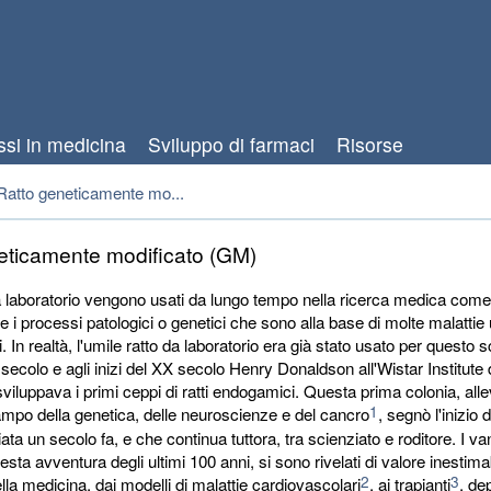
ssi in medicina
Sviluppo di farmaci
Risorse
Ratto geneticamente mo...
eticamente modificato (GM)
a laboratorio vengono usati da lungo tempo nella ricerca medica come
e i processi patologici o genetici che sono alla base di molte malattie
. In realtà, l'umile ratto da laboratorio era già stato usato per questo 
secolo e agli inizi del XX secolo Henry Donaldson all'Wistar Institute 
sviluppava i primi ceppi di ratti endogamici. Questa prima colonia, alle
1
ampo della genetica, delle neuroscienze e del cancro
, segnò l'inizio 
iata un secolo fa, e che continua tuttora, tra scienziato e roditore. I va
esta avventura degli ultimi 100 anni, si sono rivelati di valore inestima
2
3
lla medicina, dai modelli di malattie cardiovascolari
, ai trapianti
, de