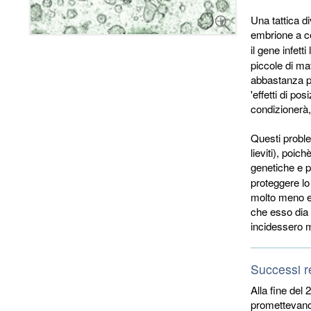
Una tattica d
embrione a ce
il gene infetti 
piccole di ma
abbastanza pe
'effetti di po
condizionerà,
Questi proble
lieviti), poi
genetiche e p
proteggere lo
molto meno ef
che esso dia r
incidessero m
Successi r
Alla fine del 
promettevano