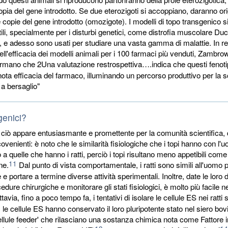
pia del gene introdotto. Se due eterozigoti si accoppiano, daranno or
 copie del gene introdotto (omozigote). I modelli di topo transgenico si
ili, specialmente per i disturbi genetici, come distrofia muscolare D
ca, e adesso sono usati per studiare una vasta gamma di malattie. In re
ell'efficacia dei modelli animali per i 100 farmaci più venduti, Zambro
rmano che 2Una valutazione restrospettiva….indica che questi fenoti
a nota efficacia del farmaco, illuminando un percorso produttivo per la s
 a bersaglio"
genici?
 ciò appare entusiasmante e promettente per la comunità scientifica, da
covenienti: è noto che le similarità fisiologiche che i topi hanno con l
a quelle che hanno i ratti, perciò i topi risultano meno appetibili come
11
ne.
Dal punto di vista comportamentale, i ratti sono simili all'uomo p
e portare a termine diverse attività sperimentali. Inoltre, date le loro 
dure chirurgiche e monitorare gli stati fisiologici, è molto più facile ne
ttavia, fino a poco tempo fa, i tentativi di isolare le cellule ES nei ratti 
, le cellule ES hanno conservato il loro pluripotente stato nel siero bov
ellule feeder' che rilasciano una sostanza chimica nota come Fattore in