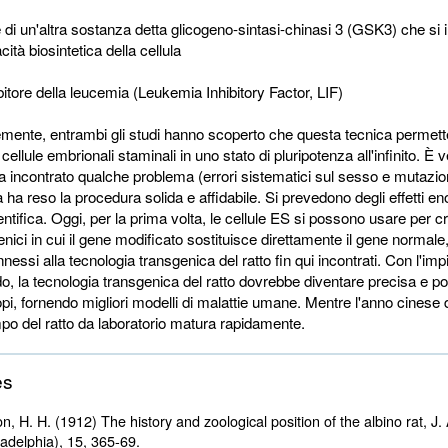
ore di un'altra sostanza detta glicogeno-sintasi-chinasi 3 (GSK3) che si
acità biosintetica della cellula
ibitore della leucemia (Leukemia Inhibitory Factor, LIF)
mente, entrambi gli studi hanno scoperto che questa tecnica permett
ellule embrionali staminali in uno stato di pluripotenza all'infinito. È
ha incontrato qualche problema (errori sistematici sul sesso e mutazi
 ha reso la procedura solida e affidabile. Si prevedono degli effetti en
ntifica. Oggi, per la prima volta, le cellule ES si possono usare per c
genici in cui il gene modificato sostituisce direttamente il gene normal
nessi alla tecnologia transgenica del ratto fin qui incontrati. Con l'imp
, la tecnologia transgenica del ratto dovrebbe diventare precisa e 
opi, fornendo migliori modelli di malattie umane. Mentre l'anno cinese d
empo del ratto da laboratorio matura rapidamente.
es
, H. H. (1912) The history and zoological position of the albino rat, J.
ladelphia), 15, 365-69.