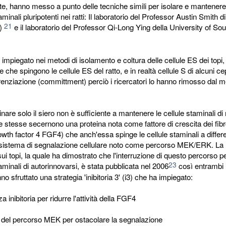
, hanno messo a punto delle tecniche simili per isolare e mantenere 
minali pluripotenti nei ratti: Il laboratorio del Professor Austin Smith 
21
o)
e il laboratorio del Professor Qi-Long Ying della University of Sou
è impiegato nei metodi di isolamento e coltura delle cellule ES dei topi
 che spingono le cellule ES del ratto, e in realtà cellule S di alcuni ce
erenziazione (committment) perciò i ricercatori lo hanno rimosso dal 
inare solo il siero non è sufficiente a mantenere le cellule staminali di r
 stesse secernono una proteina nota come fattore di crescita dei fibr
rowth factor 4 FGF4) che anch'essa spinge le cellule staminali a differ
sistema di segnalazione cellulare noto come percorso MEK/ERK. La 
ui topi, la quale ha dimostrato che l'interruzione di questo percorso 
23
taminali di autorinnovarsi, è stata pubblicata nel 2006
così entrambi i 
no sfruttato una strategia 'inibitoria 3' (i3) che ha impiegato:
a inibitoria per ridurre l'attività della FGF4
ore del percorso MEK per ostacolare la segnalazione