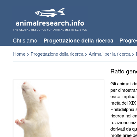
Chi siamo
Progettazione della ricerca
Progre
Home
>
Progettazione della ricerca
>
Animali per la ricerca
>
Ratto gen
Gli animali d
per dimostrar
esse implicati
metà del XIX 
Philadelphia 
ricerca nel c
relazione iniz
derivati da qu
molte aree de