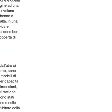
igine ad una
 rivelano
uchenne e
altà, in una
wics e
pi sono ben 
coperta di
ll'atro ci
'uomo, sono
 modelli di
er capacità 
dimensioni,
i ratti che
sono stati
ino e nelle
ibitore della