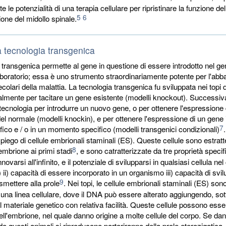
te le potenzialità di una terapia cellulare per ripristinare la funzione de
5
6
ione del midollo spinale.
a tecnologia transgenica
 transgenica permette al gene in questione di essere introdotto nel g
boratorio; essa è uno strumento straordinariamente potente per l'abba
olari della malattia. La tecnologia transgenica fu sviluppata nei topi d
zialmente per tacitare un gene esistente (modelli knockout). Successi
 tecnologia per introdurre un nuovo gene, o per ottenere l'espressione
ti del normale (modelli knockin), e per ottenere l'espressione di un gene 
7
fico e / o in un momento specifico (modelli transgenici condizionali)
piego di cellule embrionali staminali (ES). Queste cellule sono estratt
8
 embrione ai primi stadi
, e sono catratterizzate da tre proprietà specifi
nnovarsi all'infinito, e il potenziale di svilupparsi in qualsiasi cellula ne
 ii) capacità di essere incorporato in un organismo iii) capacità di svil
9
smettere alla prole
. Nei topi, le cellule embrionali staminali (ES) sono
una linea cellulare, dove il DNA può essere alterato aggiungendo, so
l materiale genetico con relativa facilità. Queste cellule possono esse
nell'embrione, nel quale danno origine a molte cellule del corpo. Se dan
o questi animali si riproducono partoriranno della prole eterozigotica,