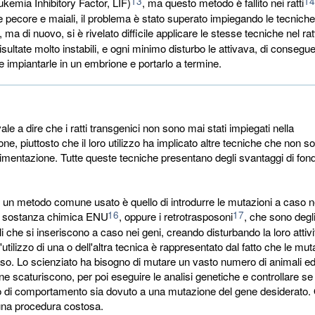
13
14
kemia Inhibitory Factor, LIF)
, ma questo metodo è fallito nei ratti
 pecore e maiali, il problema è stato superato impiegando le tecniche
, ma di nuovo, si è rivelato difficile applicare le stesse tecniche nel rat
risultate molto instabili, e ogni minimo disturbo le attivava, di conseg
le impiantarle in un embrione e portarlo a termine.
le a dire che i ratti transgenici non sono mai stati impiegati nella
e, piuttosto che il loro utilizzo ha implicato altre tecniche che non so
erimentazione. Tutte queste tecniche presentano degli svantaggi di fon
un metodo comune usato è quello di introdurre le mutazioni a caso nel
16
17
a sostanza chimica ENU
, oppure i retrotrasposoni
, che sono degl
i che si inseriscono a caso nei geni, creando disturbando la loro attivit
utilizzo di una o dell'altra tecnica è rappresentato dal fatto che le mut
aso. Lo scienziato ha bisogno di mutare un vasto numero di animali 
 ne scaturiscono, per poi eseguire le analisi genetiche e controllare se
di comportamento sia dovuto a una mutazione del gene desiderato.
na procedura costosa.