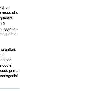
o di un
 in modo che
quantità
n è
è soggetto a
ale, perciò
e batteri,
oni
sse per 
metodo è
spesso prima
 transgenici