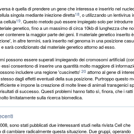
iversa è quella di prendere un gene che interessa e inserirlo nel nucle
18
llula singola mediante iniezione diretta
, o utilizzando un lentivirus
19
la cellula
. Questo metodo può essere impiegato solo per introdurre 
teriale genetico, fino a un massimo di circa 10kb di lunghezza che no
r contenere la maggior parte dei geni. Il materiale genetico inserito 
sizione', in altre termini, sarà inserito nel genoma in una posizione casu
 e sarà condizionato dal materiale genetico attorno ad esso.
mi possono essere superati impiegando dei cromosomi artificiali (com
chè essi consentono di inserire una quantità molto maggiore di informazi
20
ossono includere una regione 'cuscinetto'
attorno al gene di intere
 stesso dagli effetti eventuali della sua posizione. Purtroppo questo 
ficiente e impone la creazione di molte linee di animali transgenici 
isultati di successo. Questi problemi hanno fatto sì, finora, che i ratti
olto limitatamente sulla ricerca biomedica.
ecenti
2008, sono stati pubblicati due interessanti studi nella rivista Cell che
 di cambiare radicalmente questa situazione. Due gruppi, operando