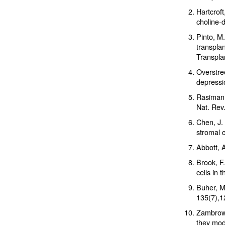
Hartcroft
choline-d
Pinto, M
transplan
Transpla
Overstree
depressi
Rasiman 
Nat. Rev.
Chen, J. 
stromal c
Abbott, 
Brook, F.
cells in
Buher, M.
135(7),1
Zambrowi
they mod