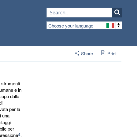
Choose your language
Share
Print
 strumenti
 umane e in
scopo dalla
di
vata per la
di una
ntaggi
bile per
4
pressione
,