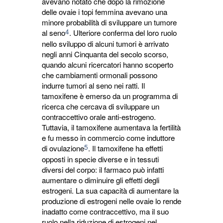
avevano notato che dopo la rimozione
delle ovaie i topi femmina avevano una
minore probabilità di sviluppare un tumore
4
al seno
. Ulteriore conferma del loro ruolo
nello sviluppo di alcuni tumori è arrivato
negli anni Cinquanta del secolo scorso,
quando alcuni ricercatori hanno scoperto
che cambiamenti ormonali possono
indurre tumori al seno nei ratti. Il
tamoxifene è emerso da un programma di
ricerca che cercava di sviluppare un
contraccettivo orale anti-estrogeno.
Tuttavia, il tamoxifene aumentava la fertilità
e fu messo in commercio come induttore
5
di ovulazione
. Il tamoxifene ha effetti
opposti in specie diverse e in tessuti
diversi del corpo: il farmaco può infatti
aumentare o diminuire gli effetti degli
estrogeni. La sua capacità di aumentare la
produzione di estrogeni nelle ovaie lo rende
inadatto come contraccettivo, ma il suo
ruolo nella riduzione di estrogeni nel