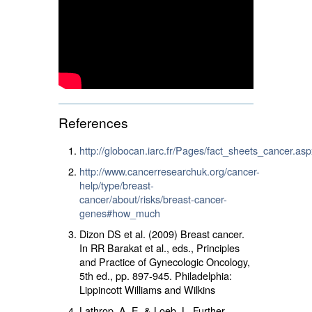
References
http://globocan.iarc.fr/Pages/fact_sheets_cancer.asp
http://www.cancerresearchuk.org/cancer-
help/type/breast-
cancer/about/risks/breast-cancer-
genes#how_much
Dizon DS et al. (2009) Breast cancer.
In RR Barakat et al., eds., Principles
and Practice of Gynecologic Oncology,
5th ed., pp. 897-945. Philadelphia:
Lippincott Williams and Wilkins
Lathrop, A. E. & Loeb, L. Further