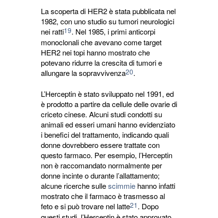
La scoperta di HER2 è stata pubblicata nel
1982, con uno studio su tumori neurologici
19
nei ratti
. Nel 1985, i primi anticorpi
monoclonali che avevano come target
HER2 nei topi hanno mostrato che
potevano ridurre la crescita di tumori e
20
allungare la sopravvivenza
.
L’Herceptin è stato sviluppato nel 1991, ed
è prodotto a partire da cellule delle ovarie di
criceto cinese. Alcuni studi condotti su
animali ed esseri umani hanno evidenziato
i benefici del trattamento, indicando quali
donne dovrebbero essere trattate con
questo farmaco. Per esempio, l’Herceptin
non è raccomandato normalmente per
donne incinte o durante l’allattamento;
alcune ricerche sulle
scimmie
hanno infatti 
mostrato che il farmaco è trasmesso al
21
feto e si può trovare nel latte
. Dopo
questi studi, l’Herceptin è stato approvato