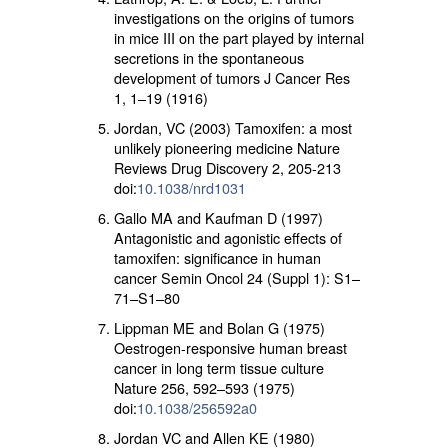
investigations on the origins of tumors
in mice III on the part played by internal
secretions in the spontaneous
development of tumors J Cancer Res
1, 1–19 (1916)
Jordan, VC (2003) Tamoxifen: a most
unlikely pioneering medicine Nature
Reviews Drug Discovery 2, 205-213
doi:
10.1038/nrd1031
Gallo MA and Kaufman D (1997)
Antagonistic and agonistic effects of
tamoxifen: significance in human
cancer Semin Oncol 24 (Suppl 1): S1–
71–S1–80
Lippman ME and Bolan G (1975)
Oestrogen-responsive human breast
cancer in long term tissue culture
Nature 256, 592–593 (1975)
doi:
10.1038/256592a0
Jordan VC and Allen KE (1980)