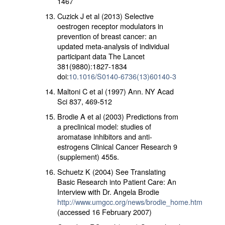
1467
Cuzick J et al (2013) Selective
oestrogen receptor modulators in
prevention of breast cancer: an
updated meta-analysis of individual
participant data The Lancet
381(9880):1827-1834
doi:
10.1016/S0140-6736(13)60140-3
Maltoni C et al (1997) Ann. NY Acad
Sci 837, 469-512
Brodie A et al (2003) Predictions from
a preclinical model: studies of
aromatase inhibitors and anti-
estrogens Clinical Cancer Research 9
(supplement) 455s.
Schuetz K (2004) See Translating
Basic Research into Patient Care: An
Interview with Dr. Angela Brodie
http://www.umgcc.org/news/brodie_home.htm
(accessed 16 February 2007)