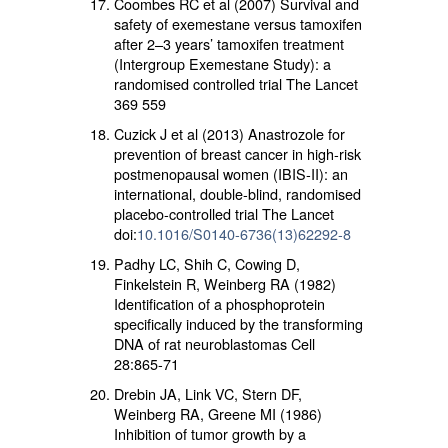
Coombes RC et al (2007) Survival and
safety of exemestane versus tamoxifen
after 2–3 years’ tamoxifen treatment
(Intergroup Exemestane Study): a
randomised controlled trial The Lancet
369 559
Cuzick J et al (2013) Anastrozole for
prevention of breast cancer in high-risk
postmenopausal women (IBIS-II): an
international, double-blind, randomised
placebo-controlled trial The Lancet
doi:
10.1016/S0140-6736(13)62292-8
Padhy LC, Shih C, Cowing D,
Finkelstein R, Weinberg RA (1982)
Identification of a phosphoprotein
specifically induced by the transforming
DNA of rat neuroblastomas Cell
28:865-71
Drebin JA, Link VC, Stern DF,
Weinberg RA, Greene MI (1986)
Inhibition of tumor growth by a