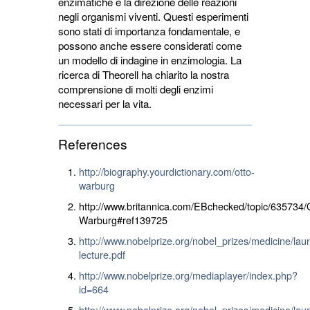
enzimatiche e la direzione delle reazioni
negli organismi viventi. Questi esperimenti
sono stati di importanza fondamentale, e
possono anche essere considerati come
un modello di indagine in enzimologia. La
ricerca di Theorell ha chiarito la nostra
comprensione di molti degli enzimi
necessari per la vita.
References
http://biography.yourdictionary.com/otto-
warburg
http://www.britannica.com/EBchecked/topic/635734/
Warburg#ref139725
http://www.nobelprize.org/nobel_prizes/medicine/laur
lecture.pdf
http://www.nobelprize.org/mediaplayer/index.php?
id=664
http://www.nobelprize.org/nobel_prizes/medicine/lau