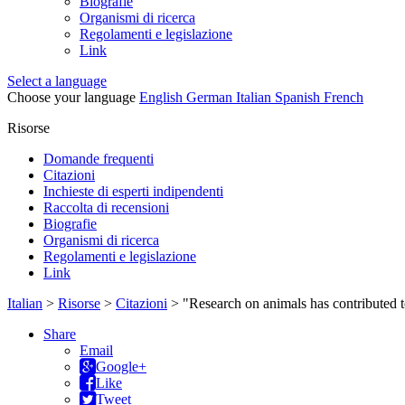
Biografie
Organismi di ricerca
Regolamenti e legislazione
Link
Select a language
Choose your language
English
German
Italian
Spanish
French
Risorse
Domande frequenti
Citazioni
Inchieste di esperti indipendenti
Raccolta di recensioni
Biografie
Organismi di ricerca
Regolamenti e legislazione
Link
Italian
>
Risorse
>
Citazioni
>
"Research on animals has contributed t
Share
Email
Google+
Like
Tweet