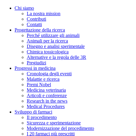
Chi siamo
La nostra mission
Contributi
Contatti
Progettazione della ricerca
Perché utilizzare gli animali
Animali per la ricerca
Disegno e analisi sperimentale
Chimica tossicologica
Alternative e la regola delle 3R
Pregiudizi
Progressi in medicina
Cronologia degli eventi
Malattie e ricerca
Premi Nobel
Medicina veterinaria
Articoli e conferenze
Research in the news
Medical Procedures
Sviluppo di farmaci
Il procedimento
Sicurezza e sperimentazione
Modernizzazione del procedimento
I 20 farmaci più prescritti