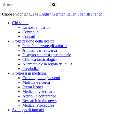
Choose your language
English
German
Italian
Spanish
French
Chi siamo
La nostra mission
Contributi
Contatti
Progettazione della ricerca
Perché utilizzare gli animali
Animali per la ricerca
Disegno e analisi sperimentale
Chimica tossicologica
Alternative e la regola delle 3R
Pregiudizi
Progressi in medicina
Cronologia degli eventi
Malattie e ricerca
Premi Nobel
Medicina veterinaria
Articoli e conferenze
Research in the news
Medical Procedures
Sviluppo di farmaci