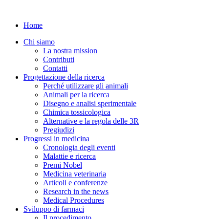
© 2026 Understanding Animal Research
Home
Chi siamo
La nostra mission
Contributi
Contatti
Progettazione della ricerca
Perché utilizzare gli animali
Animali per la ricerca
Disegno e analisi sperimentale
Chimica tossicologica
Alternative e la regola delle 3R
Pregiudizi
Progressi in medicina
Cronologia degli eventi
Malattie e ricerca
Premi Nobel
Medicina veterinaria
Articoli e conferenze
Research in the news
Medical Procedures
Sviluppo di farmaci
Il procedimento