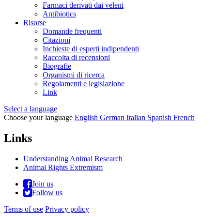
Farmaci derivati dai veleni
Antibiotics
Risorse
Domande frequenti
Citazioni
Inchieste di esperti indipendenti
Raccolta di recensioni
Biografie
Organismi di ricerca
Regolamenti e legislazione
Link
Select a language
Choose your language
English
German
Italian
Spanish
French
Links
Understanding Animal Research
Animal Rights Extremism
Join us
Follow us
Terms of use
Privacy policy