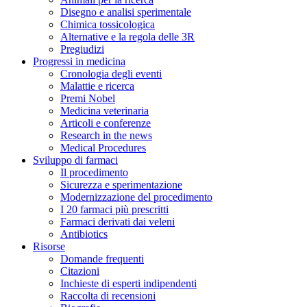
Disegno e analisi sperimentale
Chimica tossicologica
Alternative e la regola delle 3R
Pregiudizi
Progressi in medicina
Cronologia degli eventi
Malattie e ricerca
Premi Nobel
Medicina veterinaria
Articoli e conferenze
Research in the news
Medical Procedures
Sviluppo di farmaci
Il procedimento
Sicurezza e sperimentazione
Modernizzazione del procedimento
I 20 farmaci più prescritti
Farmaci derivati dai veleni
Antibiotics
Risorse
Domande frequenti
Citazioni
Inchieste di esperti indipendenti
Raccolta di recensioni