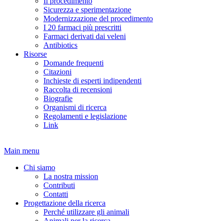
Il procedimento
Sicurezza e sperimentazione
Modernizzazione del procedimento
I 20 farmaci più prescritti
Farmaci derivati dai veleni
Antibiotics
Risorse
Domande frequenti
Citazioni
Inchieste di esperti indipendenti
Raccolta di recensioni
Biografie
Organismi di ricerca
Regolamenti e legislazione
Link
Main menu
Chi siamo
La nostra mission
Contributi
Contatti
Progettazione della ricerca
Perché utilizzare gli animali
Animali per la ricerca