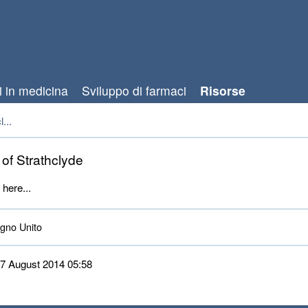
i in medicina
Sviluppo di farmaci
Risorse
...
 of Strathclyde
 here...
no Unito 
 27 August 2014 05:58